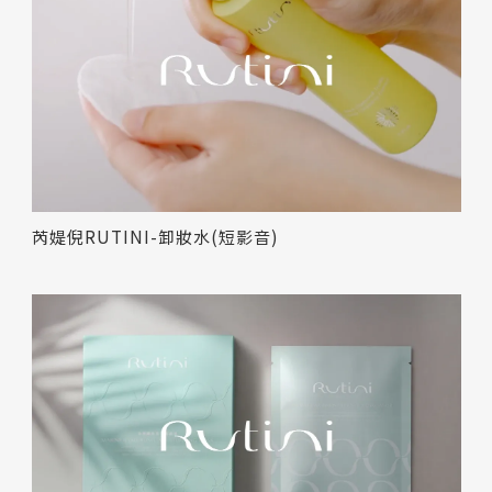
芮媞倪RUTINI-卸妝水(短影音)