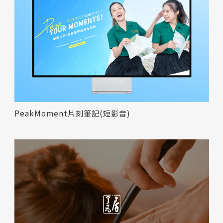
PeakMoment片刻筆記(短影音)