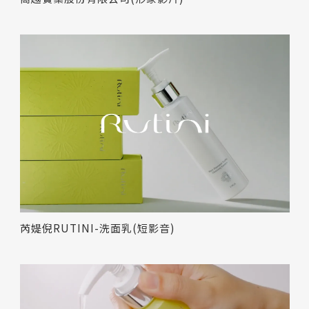
芮媞倪RUTINI-洗面乳(短影音)