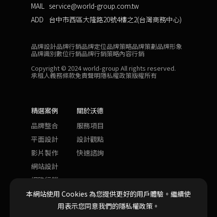
MAIL
service@world-group.com.tw
ADD
台中市西區大隆路20號4樓之2(台灣商務中心)
品牌設計
品牌行銷
品牌定位
品牌策略
品牌策劃
品牌形象
品牌識別
數位行銷
品牌行銷策略
內容行銷
Copyright © 2024 world-group All rights reserved.
承租人義務條款
免責聲明
隱私權政策
版權所有
精選案例
關於沃德
品牌整合
服務項目
平面設計
設計觀點
影片製作
快速諮詢
網站設計
網路行銷
本網站使用 Cookies 為您提供更好的用戶體驗。
繼續使
用表示您同意我們的隱私權政策。