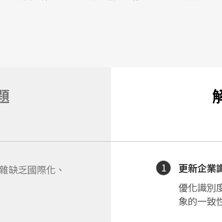
題
1
更新企業
雜缺乏國際化、
優化識別
象的一致