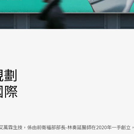
規劃
國際
萬霖生技，係由前衛福部部長-林奏延醫師在2020年一手創立