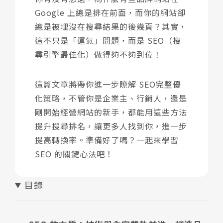
線上諮詢
表單快速諮詢
Google 上總是排在前面，而你的網站卻
總是被埋沒在搜尋結果的後幾頁？其實，
這不只是「運氣」問題，而是 SEO（搜
尋引擎最佳化）做得夠不夠到位！
這篇文章將帶你進一步瞭解 SEO完整優
化策略，不管你是企業主、行銷人，還是
剛開始經營網站的新手，都能用這些方法
提升搜尋排名，讓更多人找到你，進一步
提高轉換率。準備好了嗎？一起來學習
SEO 的關鍵心法吧！
目錄