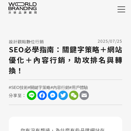
整合案例
精選案例
2025/07/25
設計觀點
數位行銷
行銷案例
SEO必學指南：關鍵字策略＋網站
優化＋內容行銷，助攻排名與轉
服務項目
換！
設計觀點
關於沃德
#SEO技術
#關鍵字策略
#內容行銷
#用戶體驗
Line
Facebook
Messenger
Twitter
WeChat
Email
分享至：
加入沃德
快速諮詢
你有沒有想過，為什麼有些品牌網站在