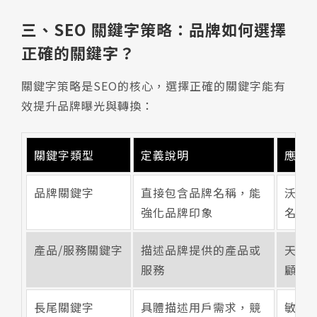
三、SEO 關鍵字策略：品牌如何選擇
正確的關鍵字？
關鍵字策略是SEO的核心，選擇正確的關鍵字能有
效提升品牌曝光與轉換：
關鍵字類型
定義說明
應用
品牌關鍵字
直接包含品牌名稱，能
沃德品
強化品牌印象
名\]
產品/服務關鍵字
描述品牌提供的產品或
天然
服務
顧問
長尾關鍵字
具體描述用戶需求，競
敏感