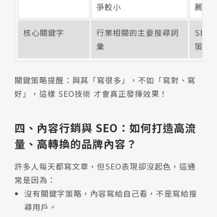
爭較小
薦
核心關鍵字
行業相關的主要搜尋詞
SE
彙
策略
關鍵策略提醒：與其「寫很多」，不如「寫對、寫
好」，這樣 SEO技術 才會真正發揮效果！
四、內容行銷與 SEO：如何打造高流
量、高轉換的品牌內容？
許多人每天都寫文章，但SEO表現卻沒起色，這通
常是因為：
沒有關鍵字策略，內容寫給自己看，不是寫給搜
尋用戶。