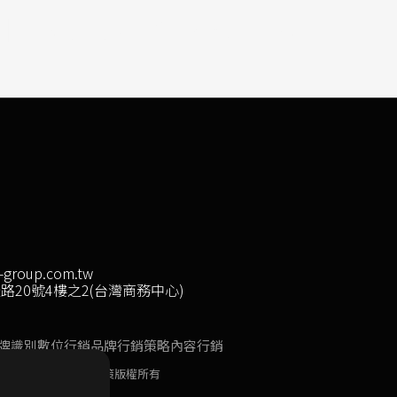
-group.com.tw
20號4樓之2(台灣商務中心)
牌識別
數位行銷
品牌行銷策略
內容行銷
款
免責聲明
隱私權政策
版權所有