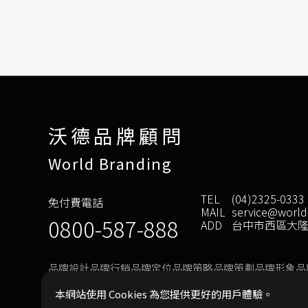
沃德品牌顧問
World Branding
TEL
(04)2325-0333
免付費電話
MAIL
service@world
0800-587-888
ADD
台中市西區大隆路
品牌設計
品牌行銷
品牌定位
品牌策略
品牌策劃
品牌形象
品
Copyright © 2024 world-group All rights reserved.
承租人義務條
本網站使用 Cookies 為您提供更好的用戶體驗。