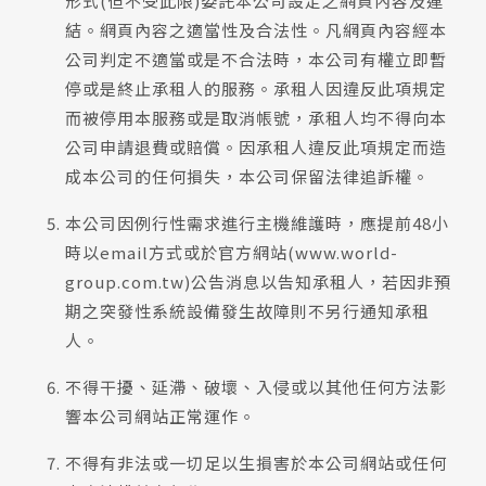
形式(但不受此限)委託本公司設定之網頁內容及連
結。網頁內容之適當性及合法性。凡網頁內容經本
公司判定不適當或是不合法時，本公司有權立即暫
停或是終止承租人的服務。承租人因違反此項規定
而被停用本服務或是取消帳號，承租人均不得向本
公司申請退費或賠償。因承租人違反此項規定而造
成本公司的任何損失，本公司保留法律追訴權。
本公司因例行性需求進行主機維護時，應提前48小
時以email方式或於官方網站(www.world-
group.com.tw)公告消息以告知承租人，若因非預
期之突發性系統設備發生故障則不另行通知承租
人。
不得干擾、延滯、破壞、入侵或以其他任何方法影
響本公司網站正常運作。
不得有非法或一切足以生損害於本公司網站或任何