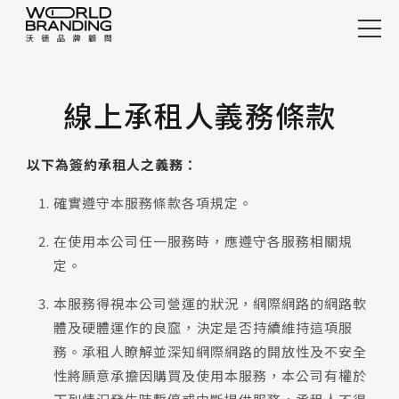
本服務基於網際網路的公開性，僅接受符合中華
民國法律約束之網頁內容的網站其網頁空間的使
整合案例
用，並且保留任何存檔於本公司伺服主機上的網
精選案例
線上承租人義務條款
頁內容及透過本公司的主機連結到主機以外的網
行銷案例
頁連結的修改及刪除的權利，包括承租人上載或
以下為簽約承租人之義務：
服務項目
以任何媒體形式(但不受此限)委託本公司設定之
確實遵守本服務條款各項規定。
設計觀點
網頁內容及連結。網頁內容之適當性及合法性。
在使用本公司任一服務時，應遵守各服務相關規
關於沃德
凡網頁內容經本公司判定不適當或是不合法時，
定。
加入沃德
本公司有權立即暫停或是終止承租人的服務。承
本服務得視本公司營運的狀況，網際網路的網路軟
體及硬體運作的良窳，決定是否持續維持這項服
快速諮詢
租人因違反此項規定而被停用本服務或是取消帳
務。承租人瞭解並深知網際網路的開放性及不安全
號，承租人均不得向本公司申請退費或賠償。因
性將願意承擔因購買及使用本服務，本公司有權於