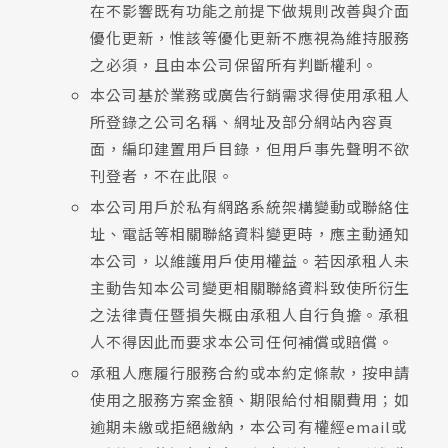
在不影響既有功能之前提下做規則改善與介面
優化更新，惟該等優化更新不應視為維持服務
之必須，且由本公司保留所有判斷權利。
本公司基於業務或廣告行銷需求得使用承租人
所登錄之公司名稱、網址及部分網站內容頁
面，編印建置用戶目錄，但用戶事先聲明不欲
刊登者，不在此限。
本公司用戶於私有網路系統架構變動或聯絡住
址、電話等相關聯絡資料變更時，應主動通知
本公司，以維護用戶使用權益。若因承租人未
主動告知本公司變更相關聯絡資料致使所衍生
之法律責任暨損失概由承租人自行負擔。承租
人不得因此而要求本公司任何補償或賠償。
承租人應履行服務合約或本約定條款，按申請
使用之服務方案金額、期限給付相關費用；如
逾期未繳或拒絕繳納，本公司有權經email或