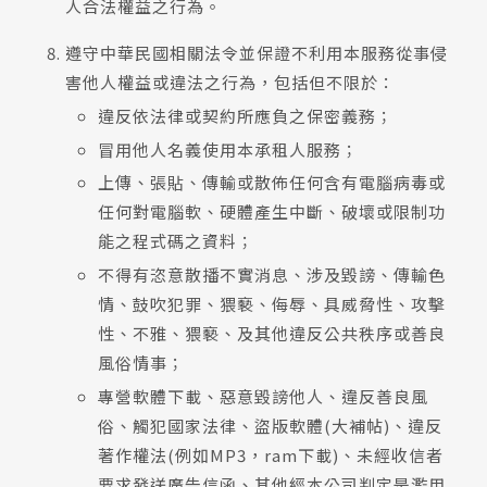
人合法權益之行為。
遵守中華民國相關法令並保證不利用本服務從事侵
害他人權益或違法之行為，包括但不限於：
違反依法律或契約所應負之保密義務；
冒用他人名義使用本承租人服務；
上傳、張貼、傳輸或散佈任何含有電腦病毒或
任何對電腦軟、硬體產生中斷、破壞或限制功
能之程式碼之資料；
不得有恣意散播不實消息、涉及毀謗、傳輸色
情、鼓吹犯罪、猥褻、侮辱、具威脅性、攻擊
性、不雅、猥褻、及其他違反公共秩序或善良
風俗情事；
專營軟體下載、惡意毀謗他人、違反善良風
俗、觸犯國家法律、盜版軟體(大補帖)、違反
著作權法(例如MP3，ram下載)、未經收信者
要求發送廣告信函、其他經本公司判定是濫用