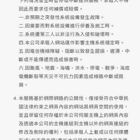
下列情況發生時暫停或中斷提供服務，承租人不得
承租人違反此項規定而造成本公司的任何損失，
線上諮詢
表單快速諮詢
因此而要求任何補償或賠償。
本公司保留法律追訴權。
一.非預期之突發性系統設備發生故障。
二.因需要而對系統設備進行保養及施工時。
三.系統遭第三人以非法行為入侵和破壞時。
四.本公司承租人網站運作影響主機系統穩定時。
五.因電信機線障礙、阻斷以致發生錯誤、遲滯、中
斷或不能傳遞而造成損害時。
六.因颱風、地震、海嘯、洪水、停電、戰爭、海底
電纜斷裂等天災不可抗力因素造成線路中斷或毀
損。
本服務基於網際網路的公開性，僅接受符合中華民
國法律約束之網頁內容的網站其網頁空間的使用，
並且保留任何存檔於本公司伺服主機上的網頁內容
及透過本公司的主機連結到主機以外的網頁連結的
修改及刪除的權利，包括承租人上載或以任何媒體